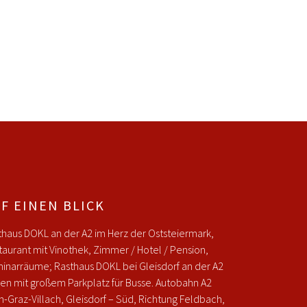
F EINEN BLICK
thaus DOKL an der A2 im Herz der Oststeiermark,
taurant mit Vinothek, Zimmer / Hotel / Pension,
inarräume; Rasthaus DOKL bei Gleisdorf an der A2
ien mit großem Parkplatz für Busse. Autobahn A2
n-Graz-Villach, Gleisdorf – Süd, Richtung Feldbach,