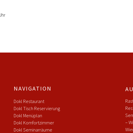
Uhr
NAVIGATION
AU
Ras
Dokl Restaurant
Res
Dokl Tisch Reservierung
Sem
Dokl Menüplan
– W
Dokl Komfortzimmer
Wie
Dokl Seminarräume