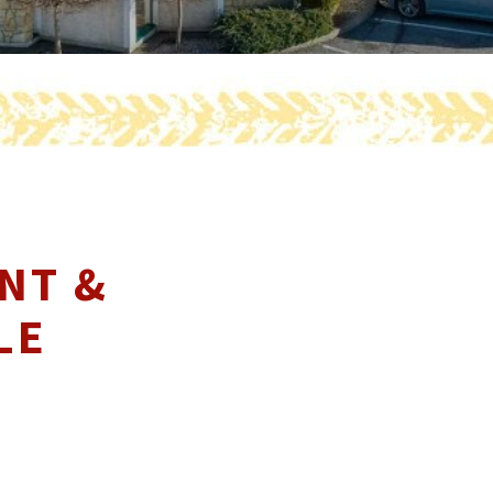
NT &
LE